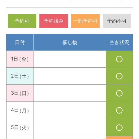
予約可
予約済み
一部予約可
予約不可
日付
催し物
空き状況
1日
（金）
2日
（土）
3日
（日）
4日
（月）
5日
（火）