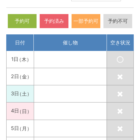
予約可
予約済み
一部予約可
予約不可
日付
催し物
空き状況
1日
（木）
2日
（金）
3日
（土）
4日
（日）
5日
（月）